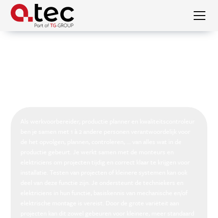
Werkvoorbereider, productie planner en
Vacatures
kwaliteitscontroleur
Werkvoorbereider, productie planner en
kwaliteitscontroleur
Als werkvoorbereider, productie planner en kwaliteitscontroleur
ben je samen met 1 à 2 andere personen verantwoordelijk voor
de het opvolgen, plannen, controleren, ... van alles wat in de
productie gebeurt. Je werkt samen met de monteurs en
elektriciens om projecten tijdig en correct klaar te krijgen voor
installatie. Testen van projecten of kleinere systemen kan ook
deel van deze functie zijn. Je ondersteunt de techniekers en
elektriciens in hun functie, basiskennis van mechanische en/of
elektrische montage is vereist. Door de grote variëteit aan
projecten kan dit zowel gebeuren voor kleinere, meer standaard