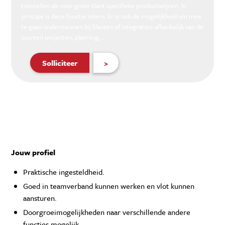
toestellen als voor grote klant specifieke productielijnen. In
principe is deze functie intern. Er is ook de mogelijkheid om mee
te gaan ondersteunen bij klanten of integrators afhankelijk van de
soorten projecten, planning, ...
Solliciteer
>
Jouw profiel
Praktische ingesteldheid.
Goed in teamverband kunnen werken en vlot kunnen
aansturen.
Doorgroeimogelijkheden naar verschillende andere
functies mogelijk.