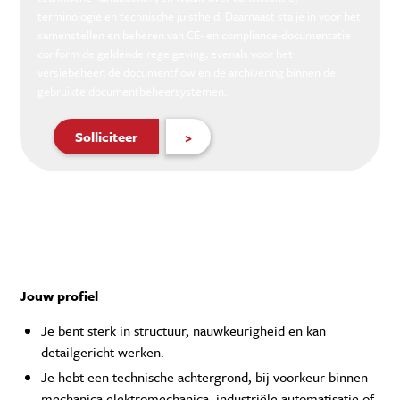
terminologie en technische juistheid. Daarnaast sta je in voor het
samenstellen en beheren van CE- en compliance-documentatie
conform de geldende regelgeving, evenals voor het
versiebeheer, de documentflow en de archivering binnen de
gebruikte documentbeheersystemen.
Solliciteer
>
Jouw profiel
Je bent sterk in structuur, nauwkeurigheid en kan
detailgericht werken.
Je hebt een technische achtergrond, bij voorkeur binnen
mechanica,elektromechanica, industriële automatisatie of