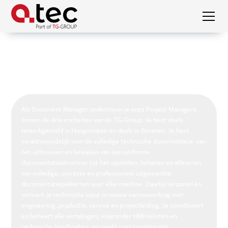
Vacatures
Document Manager
Document Manager
Als Document Manager ondersteun je onze Project Managers
binnen de drie entiteiten van de TG-Group. Je bent deels
tewerkgesteld in Hoogstraten en deels in Beveren. Je bent
verantwoordelijk voor de volledige technische documentatie: van
het uitbouwen en bewaken van een uniforme
documentatiestructuur tot het opstellen, beheren en afleveren
van volledige, correcte en professioneel uitgewerkte
documentatiepakketten voor elke machine. Daarbij verzamel en
verwerk je technische input in nauwe samenwerking met
engineering, productie, service en projectleiding. Je coördineert
en beheert alle vertalingen, waaronder HMI-teksten en
technische handboeken, en waakt over consistentie,